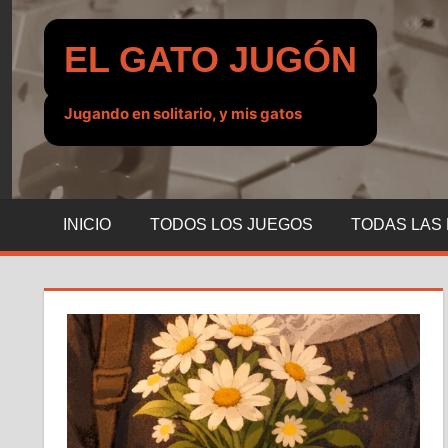
Saltar
al
EL GATO JUGÓN
contenido
Jugando en solitario, y mis gatos
INICIO
TODOS LOS JUEGOS
TODAS LAS