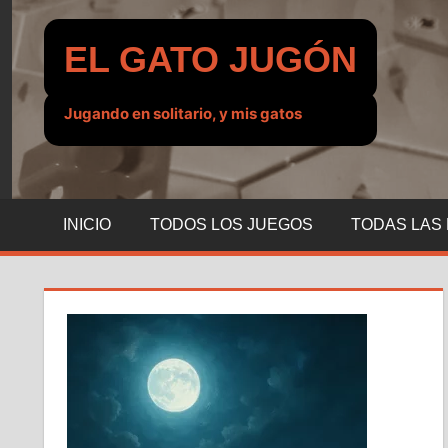
Saltar
al
EL GATO JUGÓN
contenido
Jugando en solitario, y mis gatos
INICIO
TODOS LOS JUEGOS
TODAS LAS