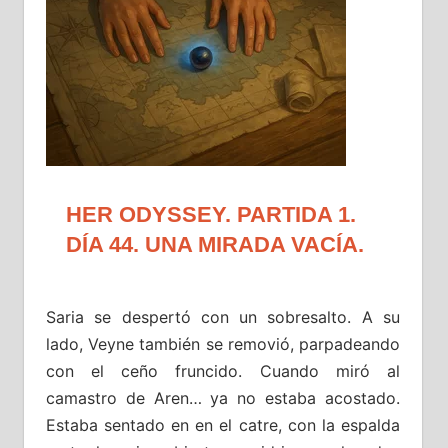
HER ODYSSEY. PARTIDA 1.
DÍA 44. UNA MIRADA VACÍA.
Saria se despertó con un sobresalto. A su
lado, Veyne también se removió, parpadeando
con el ceño fruncido. Cuando miró al
camastro de Aren… ya no estaba acostado.
Estaba sentado en en el catre, con la espalda