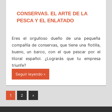
CONSERVAS. EL ARTE DE LA
PESCA Y EL ENLATADO
Eres el orgulloso dueño de una pequeña
compañía de conservas, que tiene una flotilla,
bueno, un barco, con el que pescar por el
litoral español. ¿Lograrás que tu empresa
triunfe?
Seguir leyendo
Paginación
Entradas
1
2
»
siguientes
de