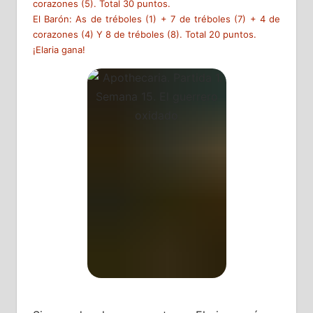
corazones (5). Total 30 puntos.
El Barón: As de tréboles (1) + 7 de tréboles (7) + 4 de
corazones (4) Y 8 de tréboles (8). Total 20 puntos.
¡Elaria gana!